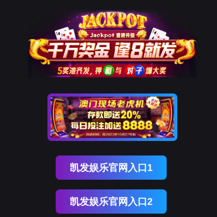
凯发娱乐官网入口1
凯发娱乐官网入口2