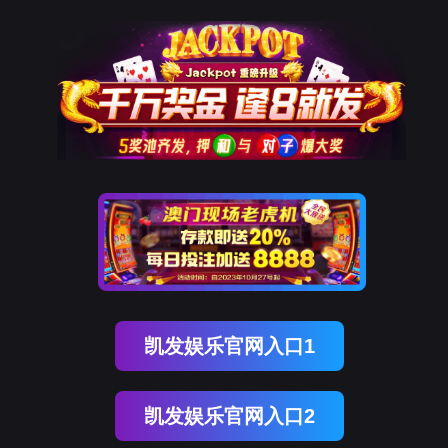
凯发娱乐官网入口1
凯发娱乐官网入口2